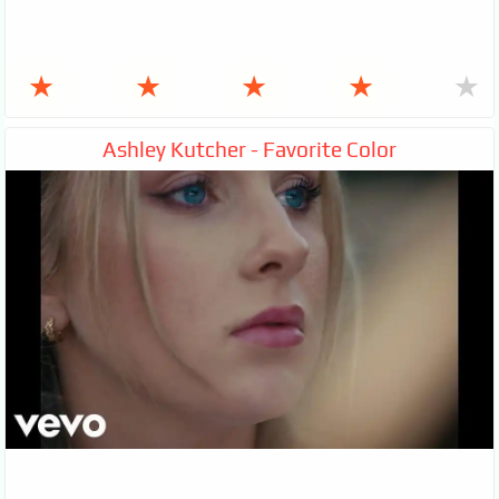
★
★
★
★
★
Ashley Kutcher - Favorite Color