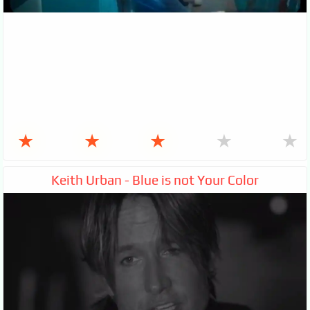
★
★
★
★
★
Keith Urban - Blue is not Your Color