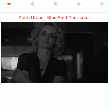
★
★
★
★
★
Keith Urban - Blue Ain't Your Color