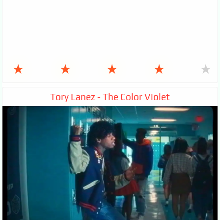
★
★
★
★
★
Tory Lanez - The Color Violet