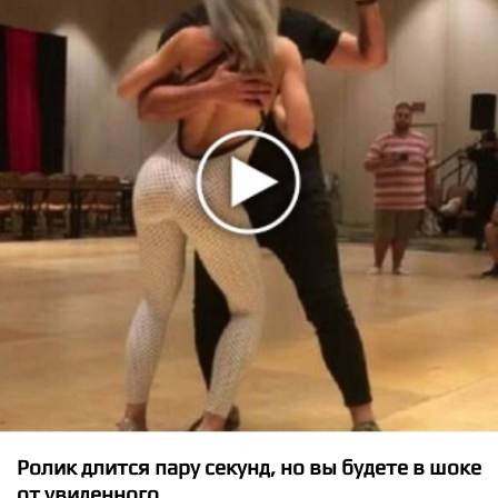
★
★
★
★
★
Shawn Mendes - Stitches
Ролик длится пару секунд, но вы будете в шоке
от увиденного