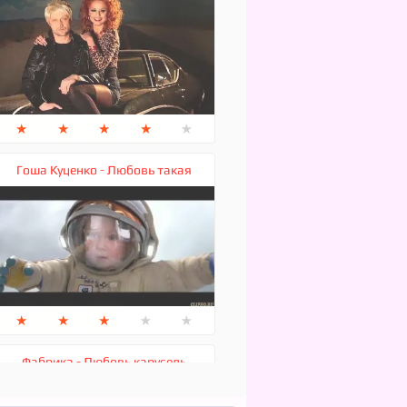
★
★
★
★
★
Гоша Куценко - Любовь такая
★
★
★
★
★
Фабрика - Любовь карусель