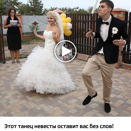
★
★
★
★
★
Анжелика Варум - Гуд бай, мой мальчик
Этот танец невесты оставит вас без слов!