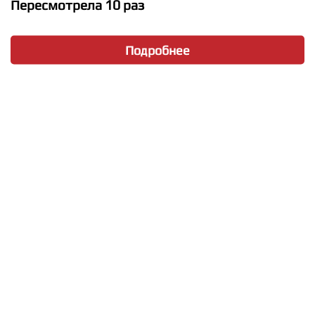
Пересмотрела 10 раз
Подробнее
★
★
★
★
★
Анжелика Варум - Сумасшедшая