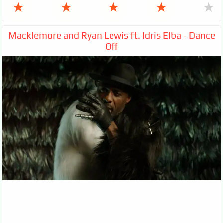
★
★
★
★
★
Macklemore and Ryan Lewis ft. Idris Elba - Dance
Off