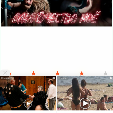
★
★
★
★
★
i
i
VKlipe.org - здесь можно
скачать клипы бесплатно
и смотреть клипы
онлайн без регистрации. На этой странице Вы можете
Скачать
бесплатно
или посмотреть этот
клип онлайн
. Также есть много
других, не менее интересных клипов русских и зарубежных
исполнителей. Вверху сайта есть меню, где можно выбрать жанр
клипа. Бесплатные
новые клипы
можно скачать бесплатно и без
регистрации. Если ваша скорость больше 1Мбит - Вы можете
выбирать в видеопроигрывателе качество клипа 720p и