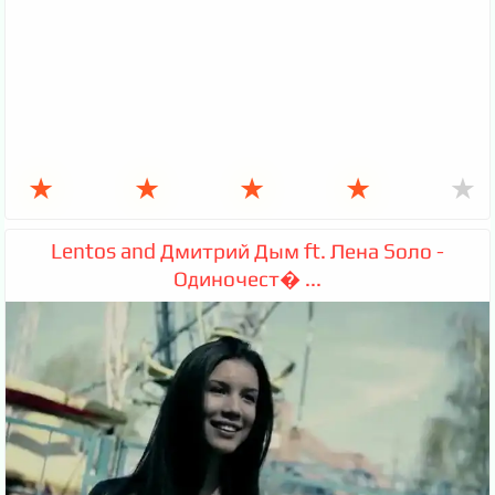
★
★
★
★
★
Lentos and Дмитрий Дым ft. Лена Sоло -
Одиночест� ...