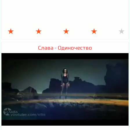
★
★
★
★
★
Слава - Одиночество