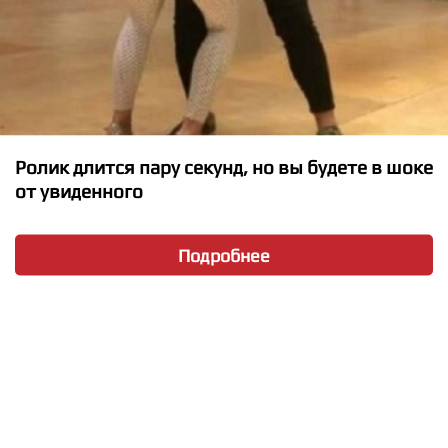
Ролик длится пару секунд, но вы будете в шоке
Alessia Cara - Seventeen
от увиденного
Подробнее