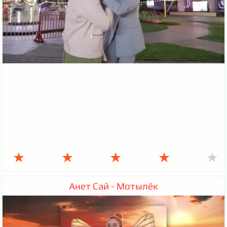
★
★
★
★
★
Анет Сай - Мотылёк