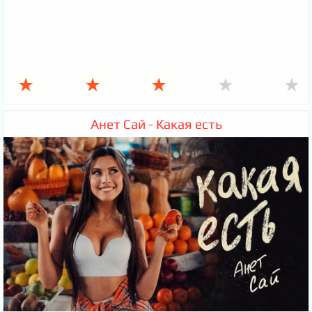
★
★
★
★
★
Анет Сай - Какая есть