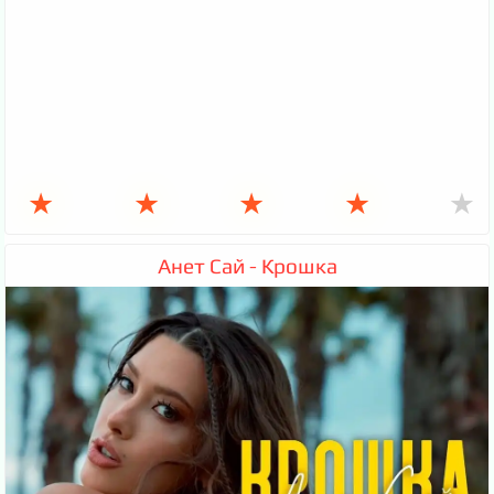
★
★
★
★
★
Анет Сай - Крошка