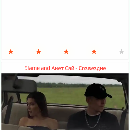
★
★
★
★
★
Slame and Анет Сай - Созвездие