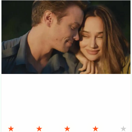
★
★
★
★
★