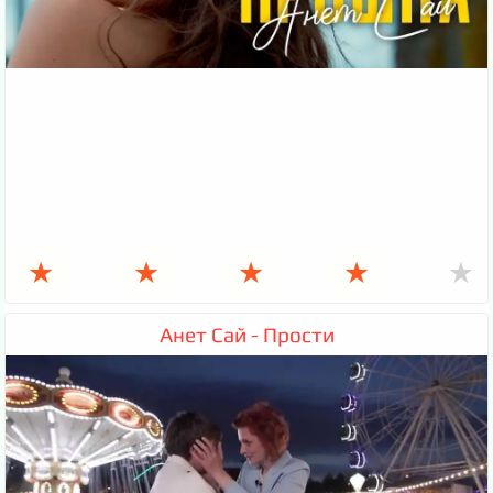
★
★
★
★
★
Анет Сай - Прости