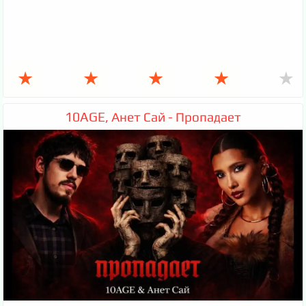
★
★
★
★
★
10AGE, Анет Сай - Пропадает