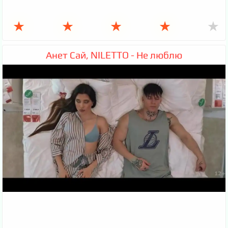
★
★
★
★
★
Анет Сай, NILETTO - Не люблю