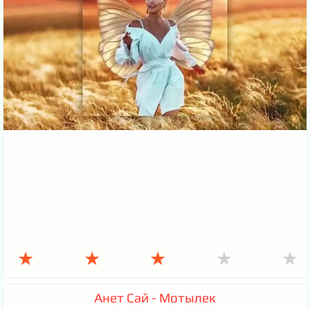
★
★
★
★
★
Анет Сай - Мотылек