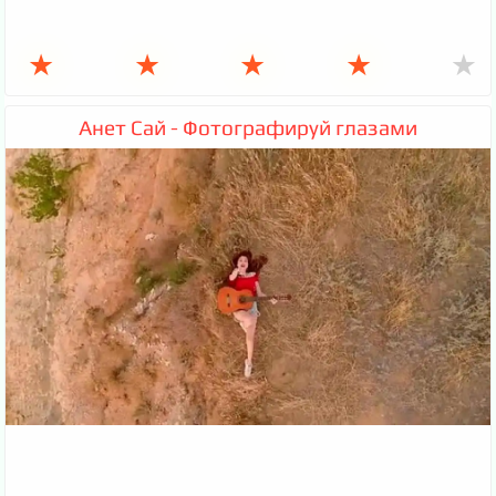
★
★
★
★
★
Анет Сай - Фотографируй глазами