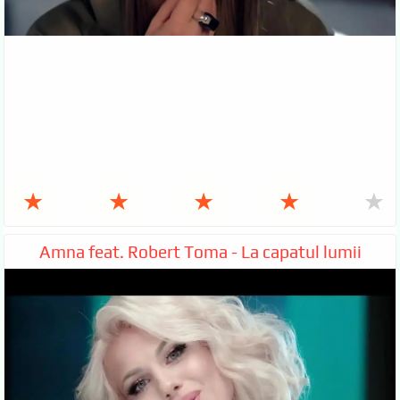
★
★
★
★
★
Amna feat. Robert Toma - La capatul lumii