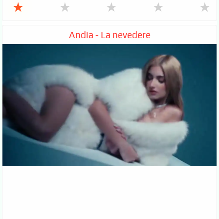
★
★
★
★
★
Andia - La nevedere