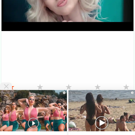
★
★
★
★
★
i
i
VKlipe.org - здесь можно
скачать клипы бесплатно
и смотреть клипы
онлайн без регистрации. На этой странице Вы можете
Скачать
бесплатно
или посмотреть этот
клип онлайн
. Также есть много
других, не менее интересных клипов русских и зарубежных
исполнителей. Вверху сайта есть меню, где можно выбрать жанр
клипа. Бесплатные
новые клипы
можно скачать бесплатно и без
регистрации. Если ваша скорость больше 1Мбит - Вы можете
выбирать в видеопроигрывателе качество клипа 720p и