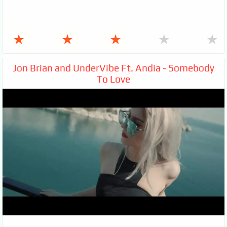
★
★
★
★
★
Jon Brian and UnderVibe Ft. Andia - Somebody
To Love