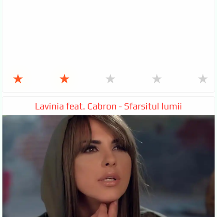
★
★
★
★
★
Lavinia feat. Cabron - Sfarsitul lumii