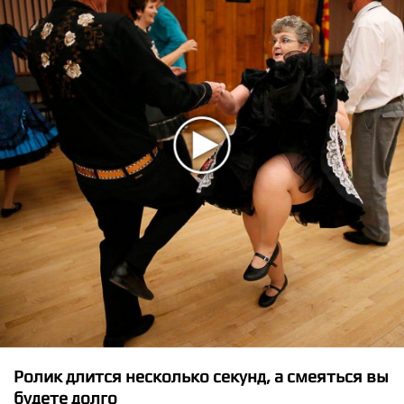
★
★
★
★
★
Selena Gomez - Rare скачать клип
Ролик длится несколько секунд, а смеяться вы
будете долго