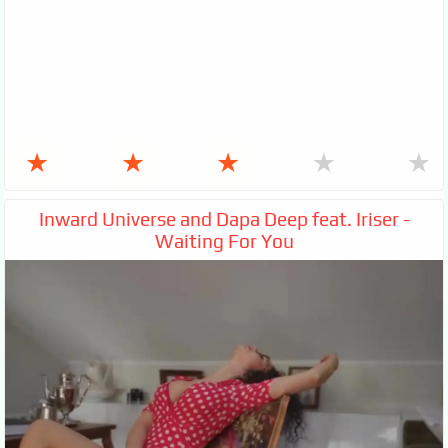
★
★
★
★
★
Inward Universe and Dapa Deep feat. Iriser -
Waiting For You