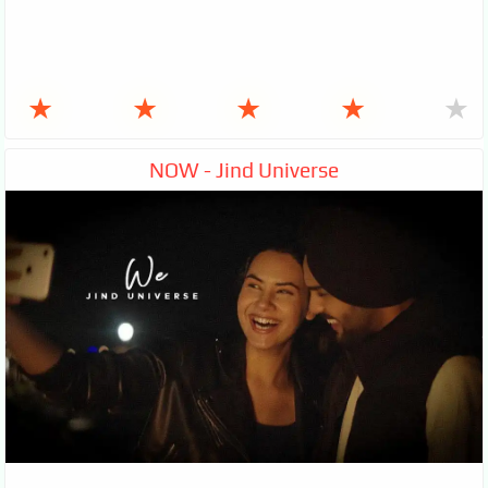
★
★
★
★
★
NOW - Jind Universe