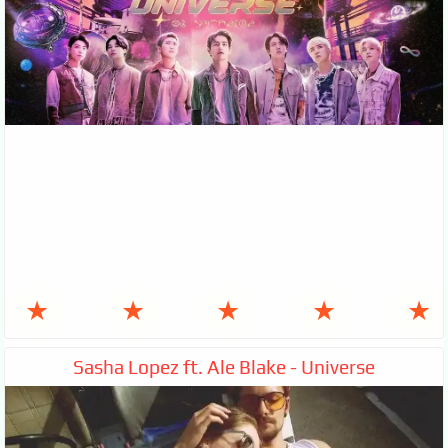
★
★
★
★
★
Sasha Lopez ft. Ale Blake - Universe