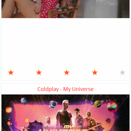
★
★
★
★
★
Coldplay - My Universe