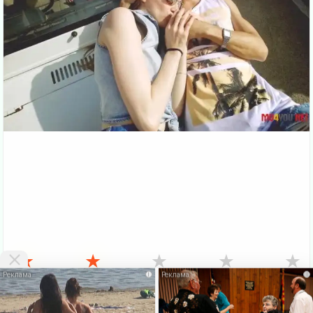
★
★
★
★
★
i
i
VKlipe.org - здесь можно
скачать клипы бесплатно
и смотреть клипы
онлайн без регистрации. На этой странице Вы можете
Скачать