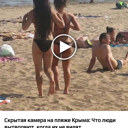
★
★
★
★
★
Alan Walker - Alone
Скрытая камера на пляже Крыма: Что люди
вытворяют, когда их не видят...