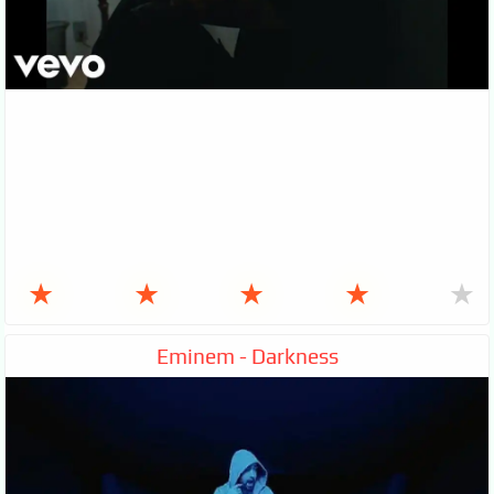
★
★
★
★
★
Eminem - Darkness