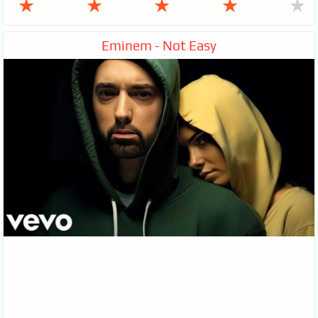
★
★
★
★
★
Eminem - Not Easy