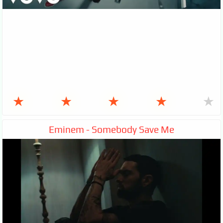
★
★
★
★
★
Eminem - Somebody Save Me