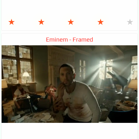
★
★
★
★
★
Eminem - Framed