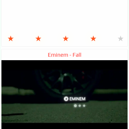
★
★
★
★
★
Eminem - Fall