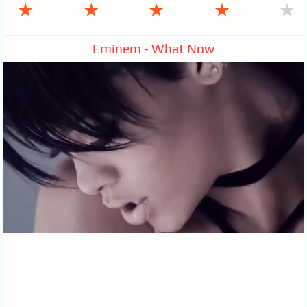
★
★
★
★
★
Eminem - What Now