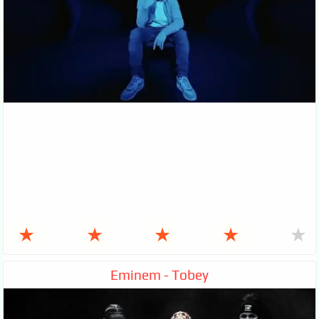
★
★
★
★
★
Eminem - Tobey