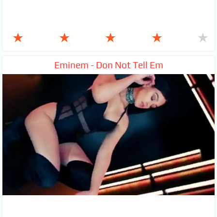
★
★
★
★
★
Eminem - Don Not Tell Em