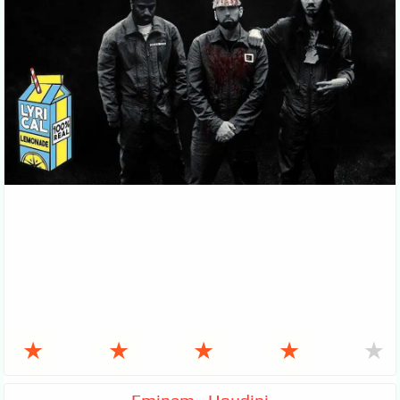
★
★
★
★
★