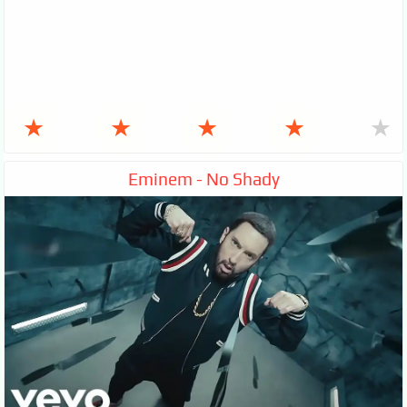
★
★
★
★
★
Eminem - No Shady