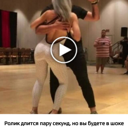
★
★
★
★
★
R.I.O. ft. U-Jean - Ready Or Not
Ролик длится пару секунд, но вы будете в шоке