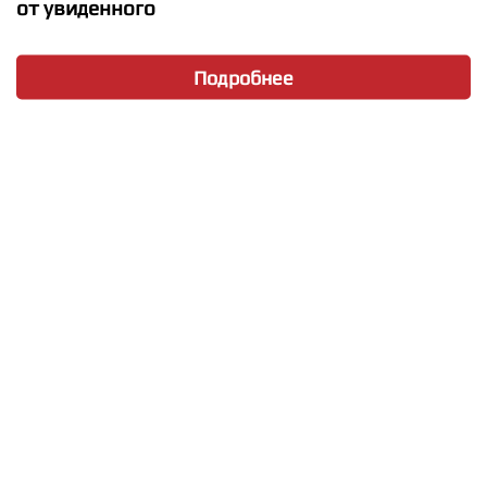
от увиденного
Подробнее
★
★
★
★
★
Диана Полушкина - Ready For Love