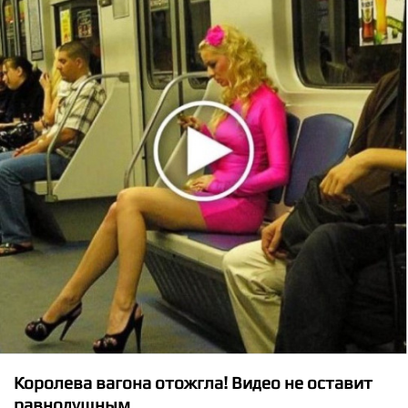
★
★
★
★
★
Offset ft. Gunna - Style Rare
Королева вагона отожгла! Видео не оставит
равнодушным