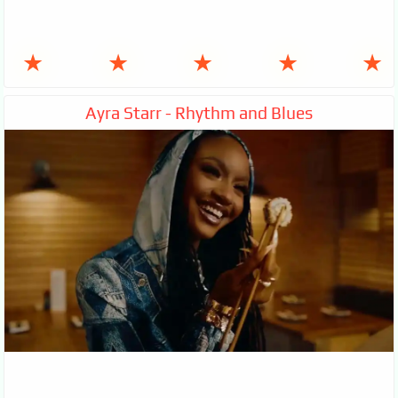
★
★
★
★
★
Ayra Starr - Rhythm and Blues