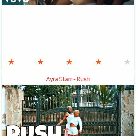
★
★
★
★
★
Ayra Starr - Rush