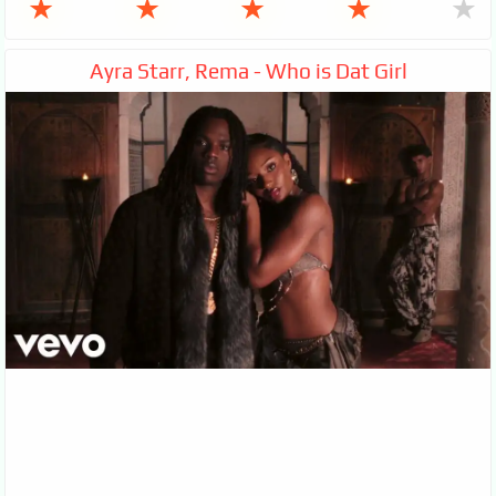
★
★
★
★
★
Ayra Starr, Rema - Who is Dat Girl