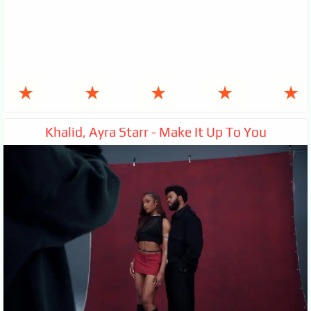
★
★
★
★
★
Khalid, Ayra Starr - Make It Up To You