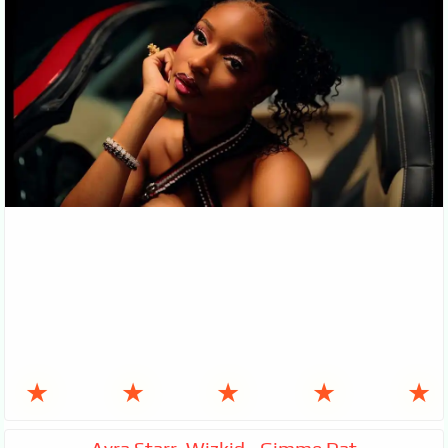
★
★
★
★
★