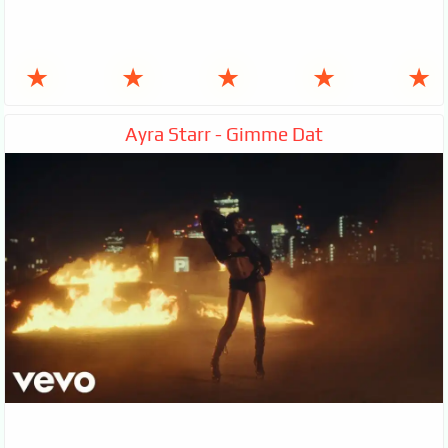
★
★
★
★
★
Ayra Starr - Gimme Dat