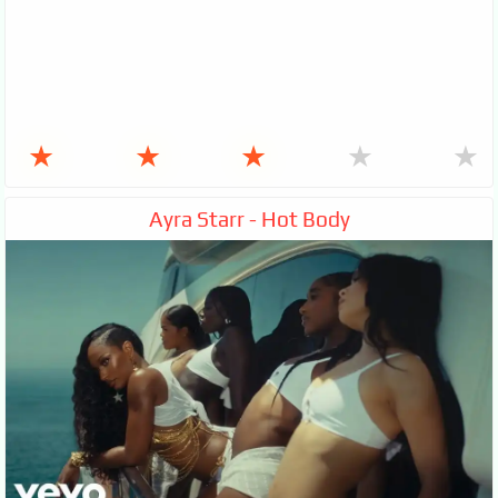
★
★
★
★
★
Ayra Starr - Hot Body