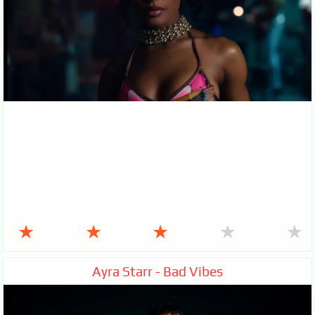
★
★
★
★
★
Ayra Starr - Bad Vibes