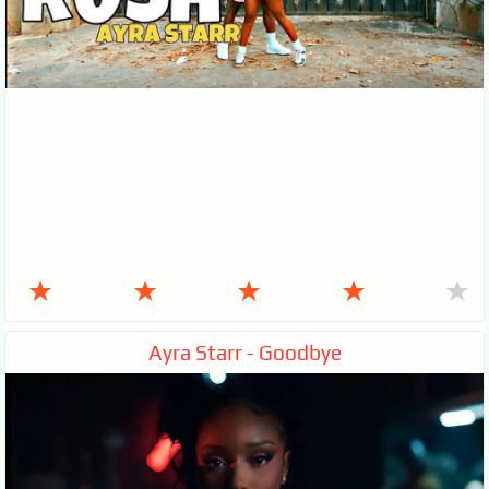
★
★
★
★
★
Ayra Starr - Goodbye