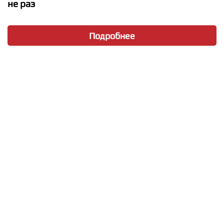
не раз
Подробнее
★
★
★
★
★
Lady XO - Too Loud