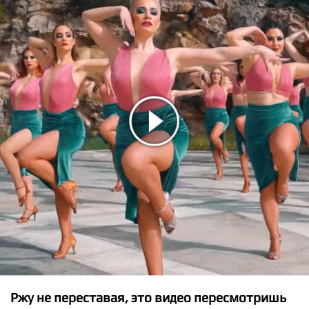
★
★
★
★
★
Lady XO - GOODMORNING
Ржу не переставая, это видео пересмотришь