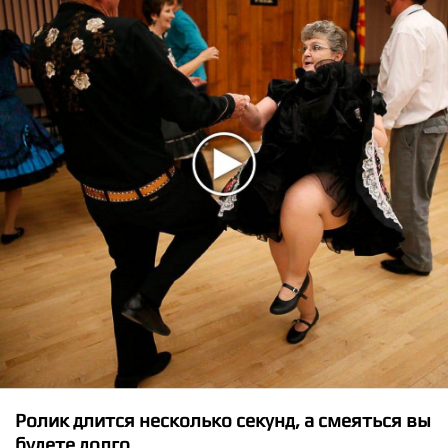
★
★
★
★
★
Emma ft. Chase - So Close Yet So Far Away
Ролик длится несколько секунд, а смеяться вы
будете долго