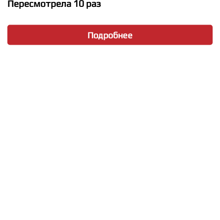
Пересмотрела 10 раз
Подробнее
★
★
★
★
★
Selena Gomez - I Can Not Get Enough