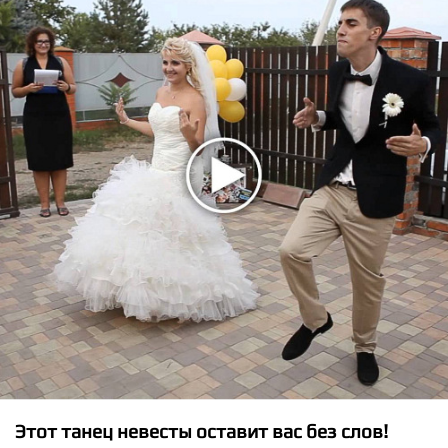
★
★
★
★
★
Selena Gomez - It is not Me
Этот танец невесты оставит вас без слов!