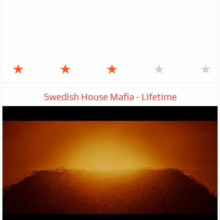
★
★
★
★
★
Swedish House Mafia - Lifetime