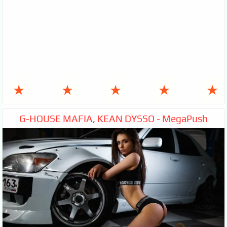
★
★
★
★
★
G-HOUSE MAFIA, KEAN DYSSO - MegaPush