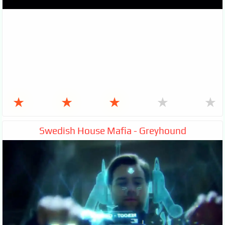
★
★
★
★
★
Swedish House Mafia - Greyhound