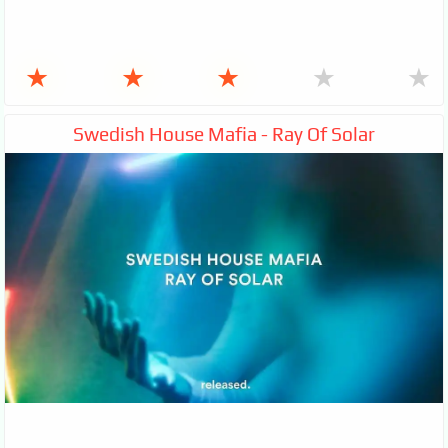
★
★
★
★
★
Swedish House Mafia - Ray Of Solar