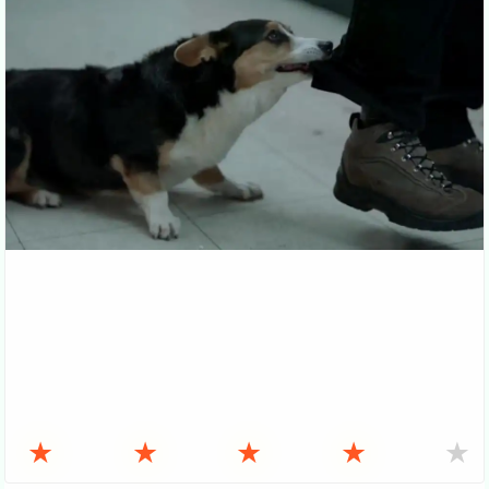
★
★
★
★
★