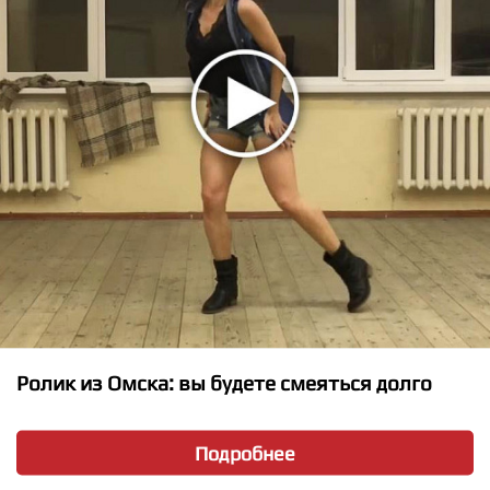
★
★
★
★
★
All Time Low - Last Young Renegade
Ролик из Омска: вы будете смеяться долго
Подробнее