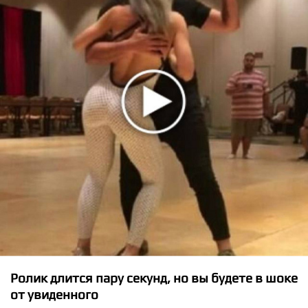
★
★
★
★
★
Good Charlotte - We Believe
Ролик длится пару секунд, но вы будете в шоке
от увиденного