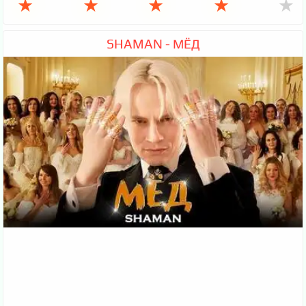
★
★
★
★
★
SHAMAN - МЁД