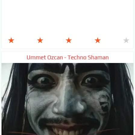
★
★
★
★
★
Ummet Ozcan - Techno Shaman