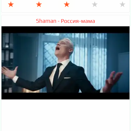
★
★
★
★
★
Shaman - Россия-мама