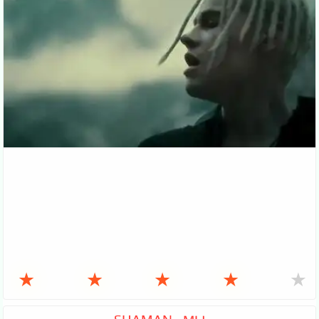
★
★
★
★
★