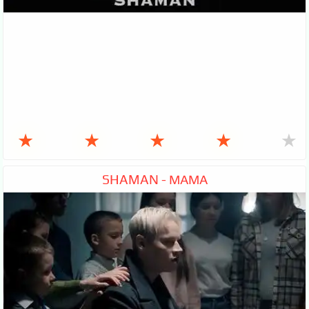
★
★
★
★
★
SHAMAN - МАМА