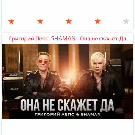
★
★
★
★
★
Григорий Лепс, SHAMAN - Она не скажет Да