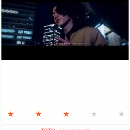
★
★
★
★
★