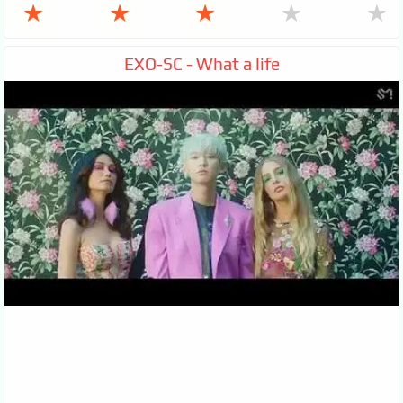
★
★
★
★
★
EXO-SC - What a life