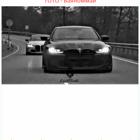
TOTO - Баяноммай