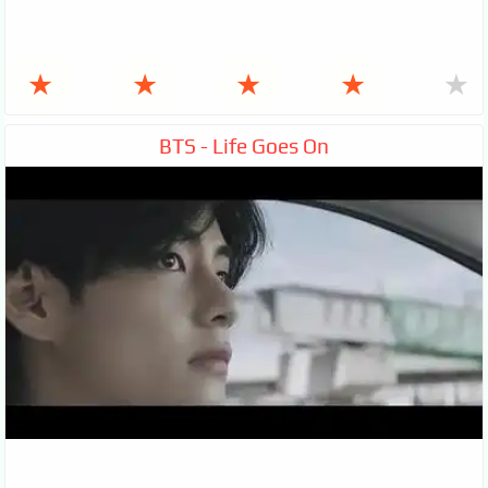
★
★
★
★
★
BTS - Life Goes On