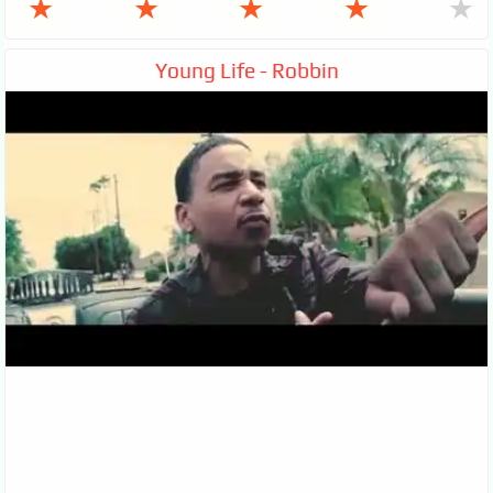
★
★
★
★
★
Young Life - Robbin