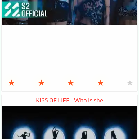
★
★
★
★
★
KISS OF LIFE - Who is she