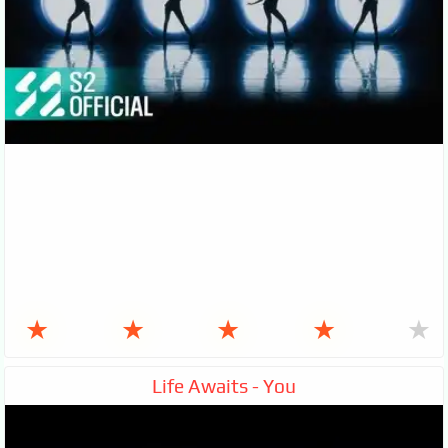
★
★
★
★
★
Life Awaits - You