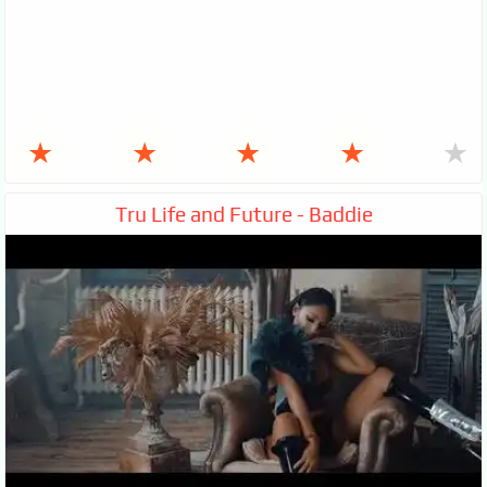
★
★
★
★
★
Tru Life and Future - Baddie