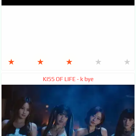
★
★
★
★
★
KISS OF LIFE - k bye