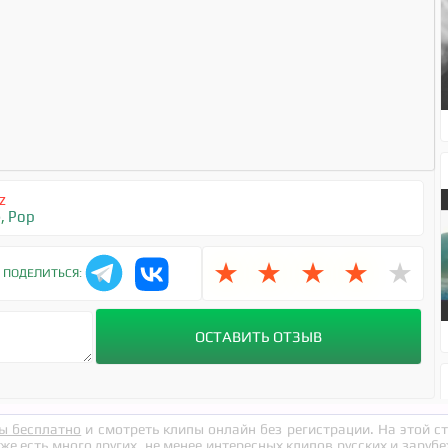
z
е
,
Pop
★
★
★
★
★
ПОДЕЛИТЬСЯ:
ы бесплатно
и смотреть клипы онлайн без регистрации. На этой 
кже есть много других, не менее интересных клипов русских и заруб