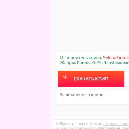
Исполнитель клипа:
Selena Gome
Жанры:
Клипы 2025
,
Зарубежны
СКАЧАТЬ КЛИП
VKlipe.org - здесь можно
скачать клип
или посмотреть этот
клип онлайн
. Та