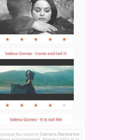
★
★
★
★
★
Selena Gomez - Come and Get It
★
★
★
★
★
Selena Gomez - It is not Me
странице Вы можете
Скачать бесплатно
ежных исполнителей. Вверху сайта есть