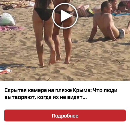
★
★
★
★
★
Скрытая камера на пляже Крыма: Что люди
Gary Clark Jr. - I am Not Messin Round
вытворяют, когда их не видят...
Подробнее