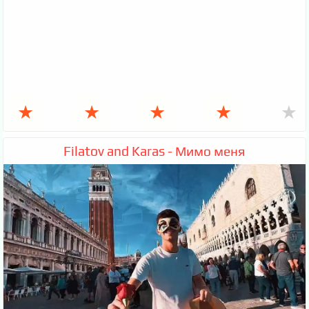
★
★
★
★
★
Filatov and Karas - Мимо меня