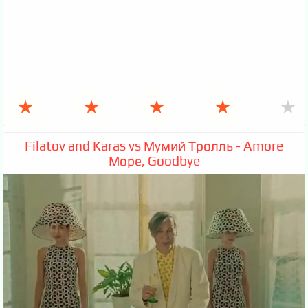
★
★
★
★
★
Filatov and Karas vs Мумий Тролль - Amore
Море, Goodbye