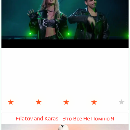
★
★
★
★
★
Filatov and Karas - Это Все Не Помню Я