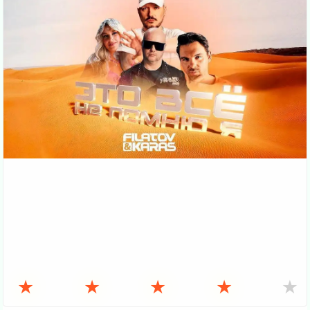
★
★
★
★
★