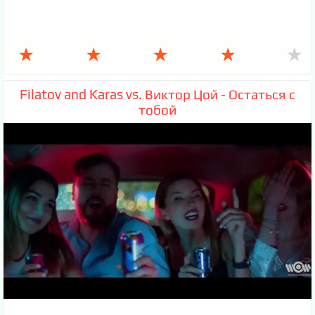
★
★
★
★
★
Filatov and Karas vs. Виктор Цой - Остаться с
тобой