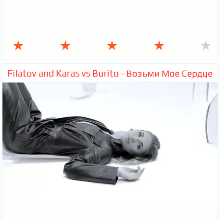
★
★
★
★
★
Filatov and Karas vs Burito - Возьми Мое Сердце