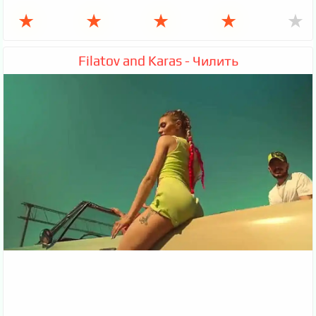
★
★
★
★
★
Filatov and Karas - Чилить