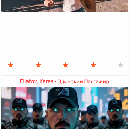
★
★
★
★
★
Filatov, Karas - Одинокий Пассажир