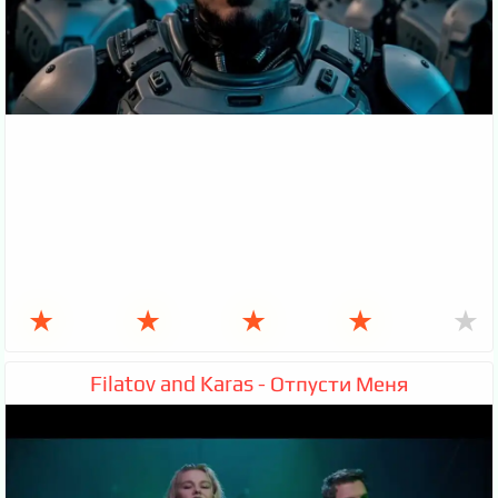
★
★
★
★
★
Filatov and Karas - Отпусти Меня