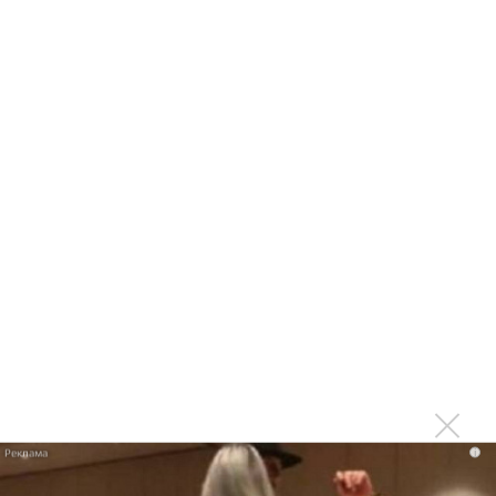
★
★
★
★
★
LE SSERAFIM - BOOMPALA
i