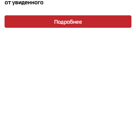
от увиденного
Подробнее
★
★
★
★
★
LE SSERAFIM - EASY