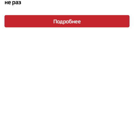
не раз
Подробнее
★
★
★
★
★
Bones ft. Night Lovell - Hot Demon