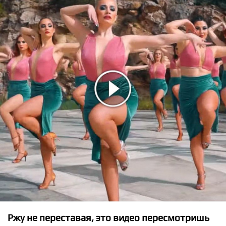
★
★
★
★
★
Night Lovell, Bones, Eddy Baker - BUMBLEBEE,
Cullinan, Confusion
Ржу не переставая, это видео пересмотришь