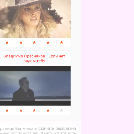
★
★
★
★
★
Владимир Пресняков - Если нет
рядом тебя
★
★
★
★
★
Владимир Ждамиров - А ты прости
странице Вы можете
Скачать бесплатно
меня
ежных исполнителей. Вверху сайта есть