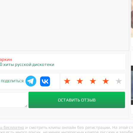
аркин
0 хиты русской дискотеки
★
★
★
★
★
ПОДЕЛИТЬСЯ:
ы бесплатно
и смотреть клипы онлайн без регистрации. На этой 
кже есть много других, не менее интересных клипов русских и заруб