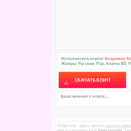
Исполнитель клипа:
Владимир М
Жанры:
Русские
,
Pop
,
Клипы 80, 9
СКАЧАТЬ КЛИП
VKlipe.org - здесь можно
скачать клип
или посмотреть этот
клип онлайн
. Та