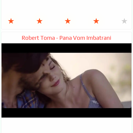
★
★
★
★
★
Robert Toma - Pana Vom Imbatrani