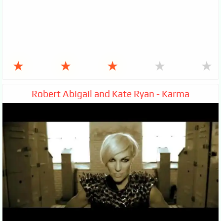
★
★
★
★
★
Robert Abigail and Kate Ryan - Karma