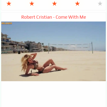
★
★
★
★
★
Robert Cristian - Come With Me