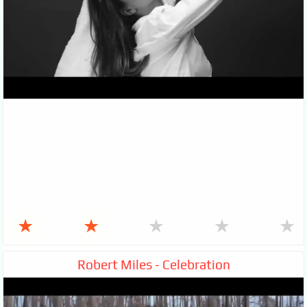
★
★
★
★
★
Robert Miles - Celebration