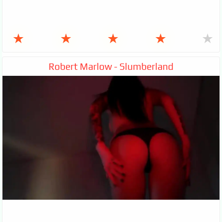
★
★
★
★
★
Robert Marlow - Slumberland