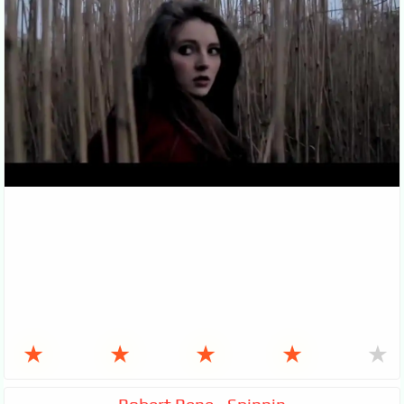
★
★
★
★
★