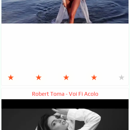
★
★
★
★
★
Robert Toma - Voi Fi Acolo