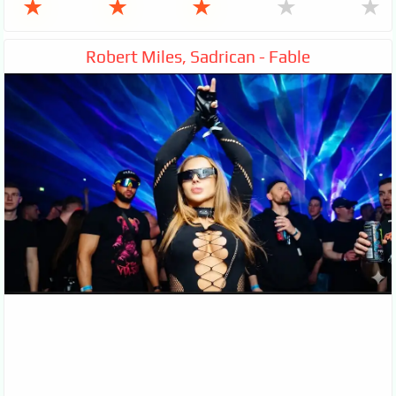
★
★
★
★
★
Robert Miles, Sadrican - Fable