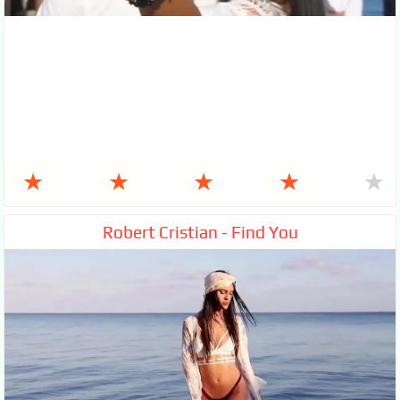
★
★
★
★
★
Robert Cristian - Find You