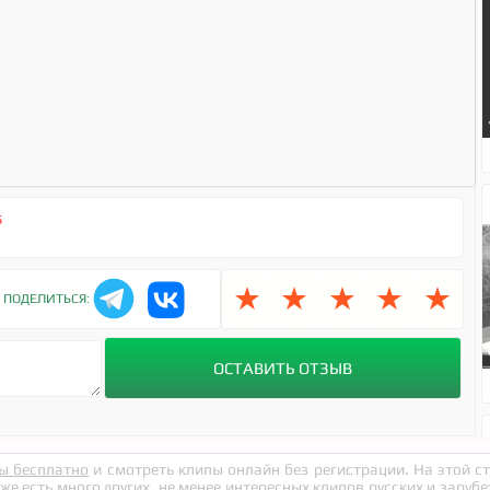
s
★
★
★
★
★
ПОДЕЛИТЬСЯ:
ы бесплатно
и смотреть клипы онлайн без регистрации. На этой 
кже есть много других, не менее интересных клипов русских и заруб