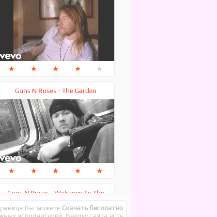
★
★
★
★
★
Guns N Roses - The Garden
★
★
★
★
★
Guns N Roses - Welcome To The
Jungle
странице Вы можете
Скачать бесплатно
ежных исполнителей. Вверху сайта есть