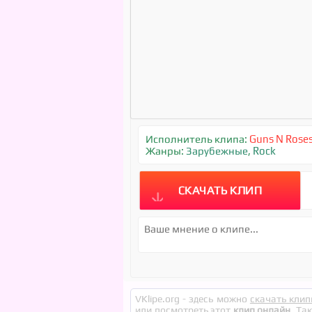
Исполнитель клипа:
Guns N Rose
Жанры:
Зарубежные
,
Rock
СКАЧАТЬ КЛИП
VKlipe.org - здесь можно
скачать клип
или посмотреть этот
клип онлайн
. Та