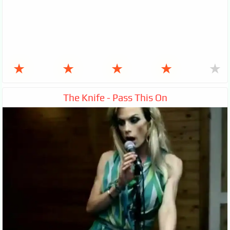
★
★
★
★
★
The Knife - Pass This On