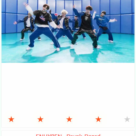
★
★
★
★
★