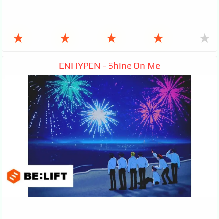
★
★
★
★
★
ENHYPEN - Shine On Me