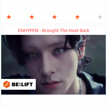
★
★
★
★
★
ENHYPEN - Brought The Heat Back