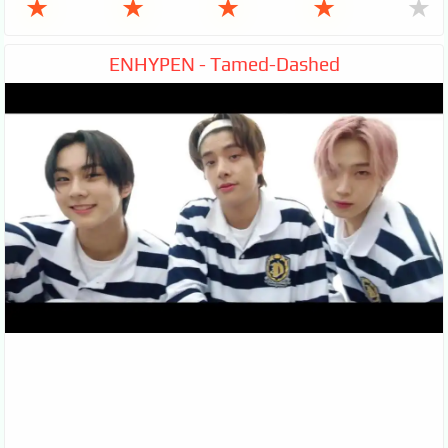
★
★
★
★
★
ENHYPEN - Tamed-Dashed