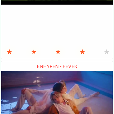
★
★
★
★
★
ENHYPEN - FEVER