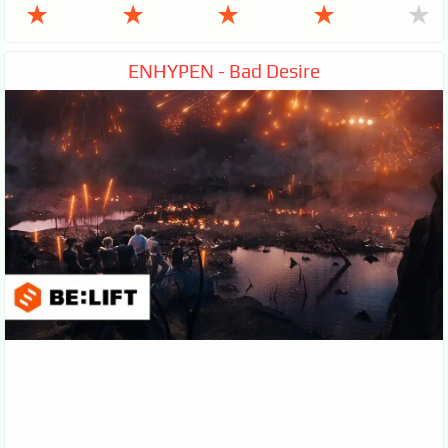
★
★
★
★
★
ENHYPEN - Bad Desire