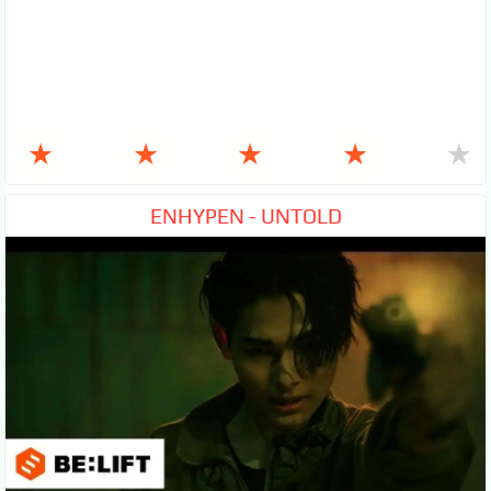
★
★
★
★
★
ENHYPEN - UNTOLD