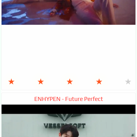
★
★
★
★
★
ENHYPEN - Future Perfect