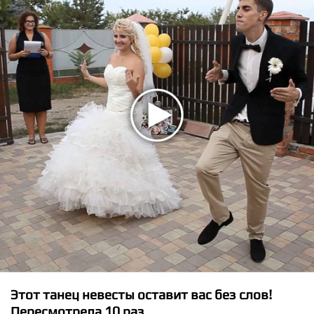
★
★
★
★
★
SXYBTC - Lover Kiss
Этот танец невесты оставит вас без слов!
Пересмотрела 10 раз