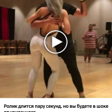
★
★
★
★
★
ATEEZ - BAD
Ролик длится пару секунд, но вы будете в шоке
от увиденного