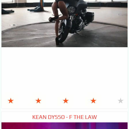
★
★
★
★
★
KEAN DYSSO - F THE LAW