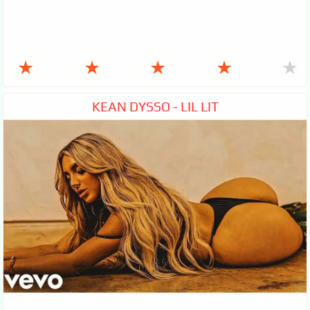
★
★
★
★
★
KEAN DYSSO - LIL LIT