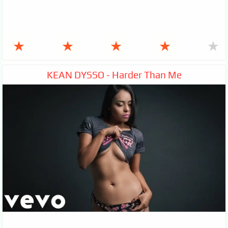
★
★
★
★
★
KEAN DYSSO - Harder Than Me