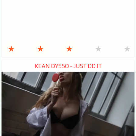
★
★
★
★
★
KEAN DYSSO - JUST DO IT