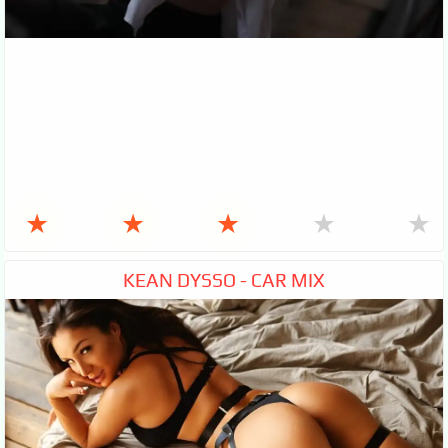
★
★
★
★
★
KEAN DYSSO - CAR MIX