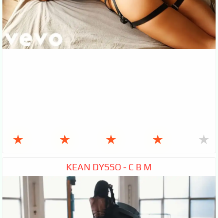
★
★
★
★
★
KEAN DYSSO - C B M