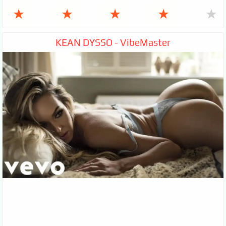
★
★
★
★
★
KEAN DYSSO - VibeMaster