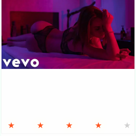
★
★
★
★
★