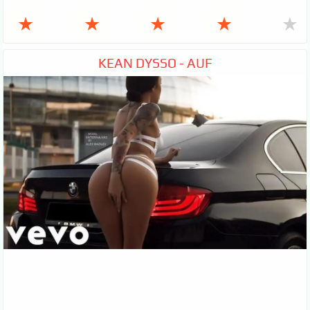
★
★
★
★
★
KEAN DYSSO - AUF