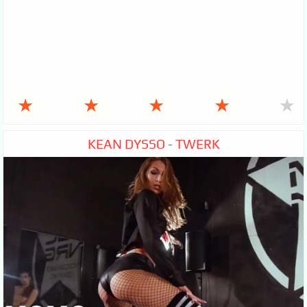
★
★
★
★
★
KEAN DYSSO - TWERK