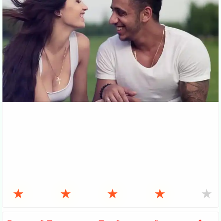
★
★
★
★
★