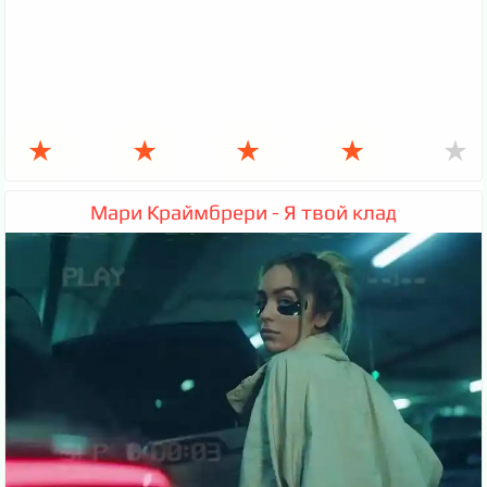
★
★
★
★
★
Мари Краймбрери - Я твой клад