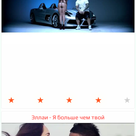
★
★
★
★
★
Эллаи - Я больше чем твой