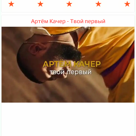
★
★
★
★
★
Артём Качер - Твой первый