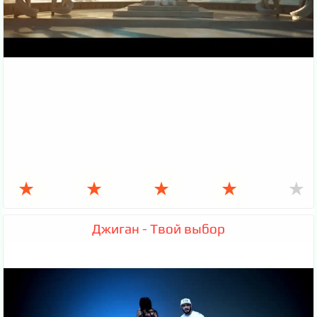
★
★
★
★
★
Джиган - Твой выбор