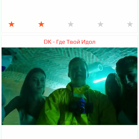
★
★
★
★
★
DK - Где Твой Идол