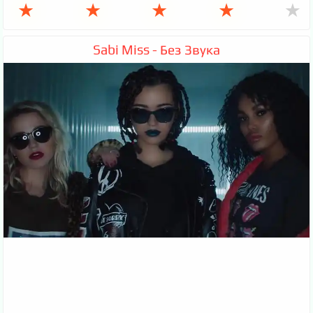
★
★
★
★
★
Sabi Miss - Без Звука