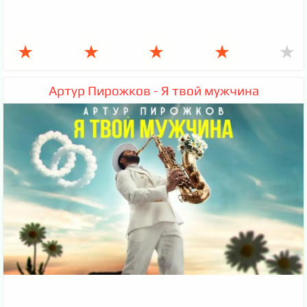
★
★
★
★
★
Артур Пирожков - Я твой мужчина