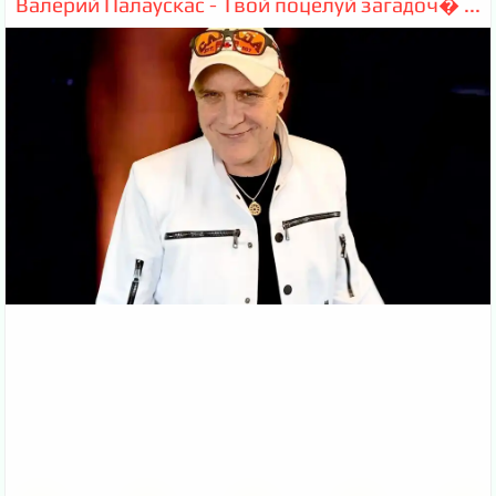
Валерий Палаускас - Твой поцелуй загадоч� ...