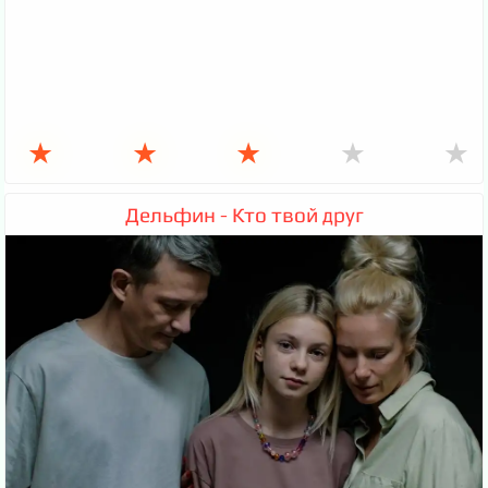
★
★
★
★
★
Дельфин - Кто твой друг