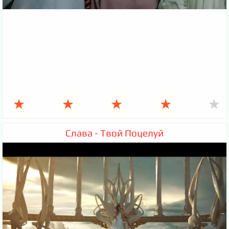
★
★
★
★
★
Слава - Твой Поцелуй