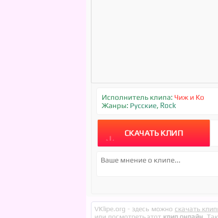
Исполнитель клипа:
Чиж и Ко
Жанры:
Русские
,
Rock
СКАЧАТЬ КЛИП
VKlipe.org - здесь можно
скачать клип
или посмотреть этот
клип онлайн
. Та