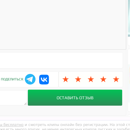
★
★
★
★
★
ПОДЕЛИТЬСЯ:
ы бесплатно
и смотреть клипы онлайн без регистрации. На этой 
кже есть много других, не менее интересных клипов русских и заруб