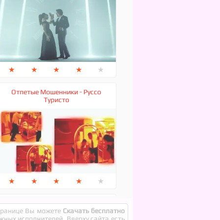
★
★
★
★
★
Отпетые Мошенники - Руссо
Туристо
★
★
★
★
★
Вау Вероника, Марьяна Локель -
странице Вы можете
Скачать бесплатно
ЛЮБИМКА
ежных исполнителей. Вверху сайта есть