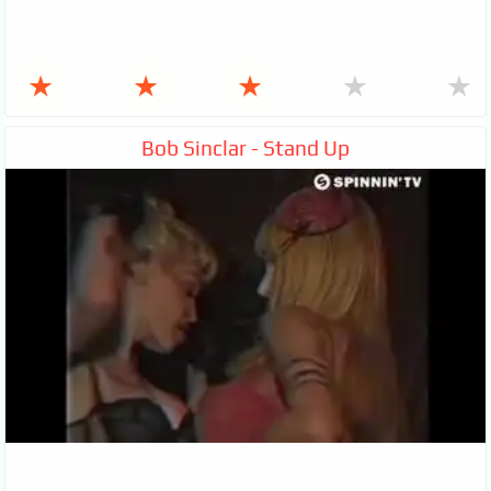
★
★
★
★
★
Bob Sinclar - Stand Up