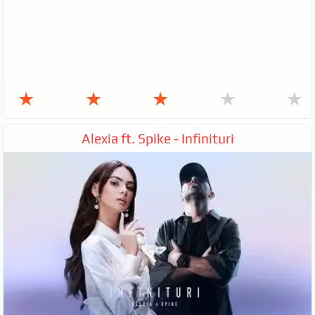
★
★
★
★
★
Alexia ft. Spike - Infinituri