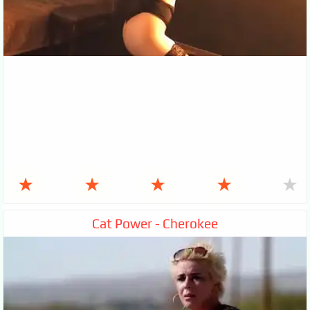
★
★
★
★
★
Cat Power - Cherokee