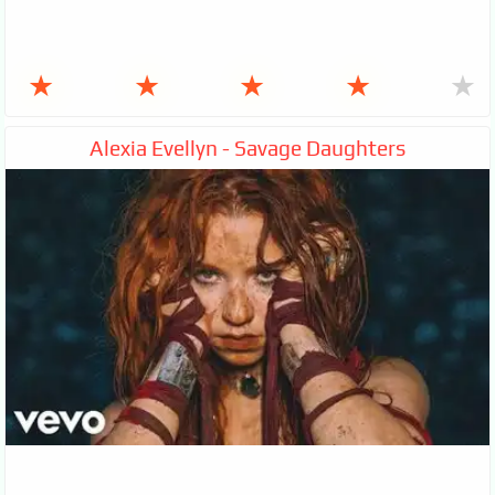
★
★
★
★
★
Alexia Evellyn - Savage Daughters