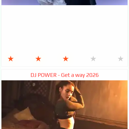
★
★
★
★
★
DJ POWER - Get a way 2026