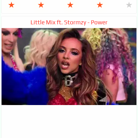
★
★
★
★
★
Little Mix ft. Stormzy - Power