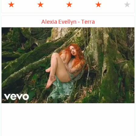
★
★
★
★
★
Alexia Evellyn - Terra