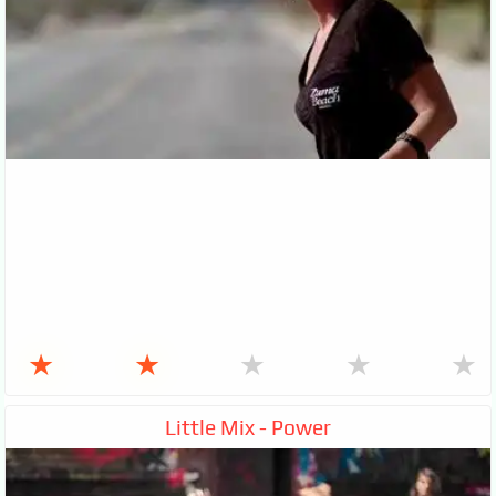
★
★
★
★
★
Little Mix - Power