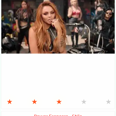
★
★
★
★
★