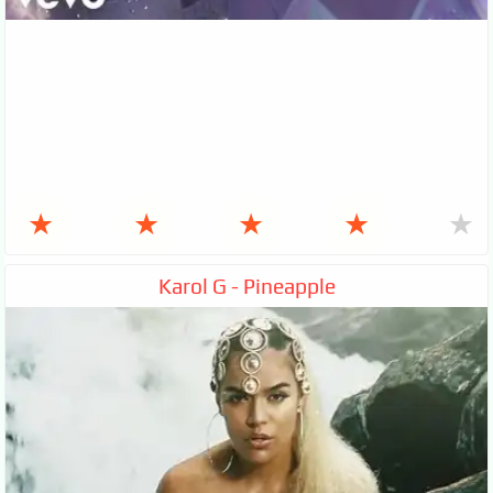
★
★
★
★
★
Karol G - Pineapple