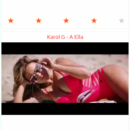
★
★
★
★
★
Karol G - A Ella