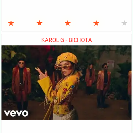
★
★
★
★
★
KAROL G - BICHOTA