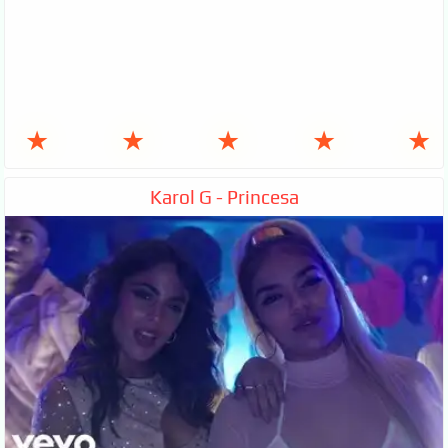
★
★
★
★
★
Karol G - Princesa