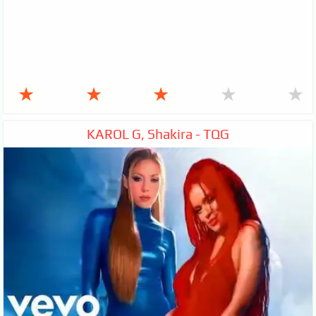
★
★
★
★
★
KAROL G, Shakira - TQG