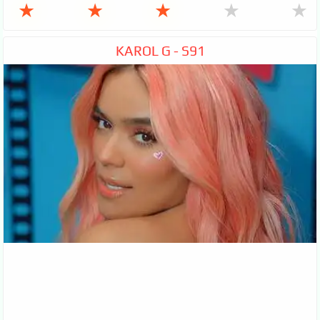
★
★
★
★
★
KAROL G - S91