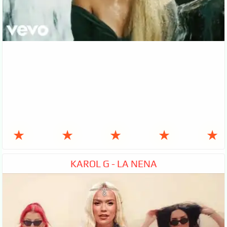
★
★
★
★
★
KAROL G - LA NENA