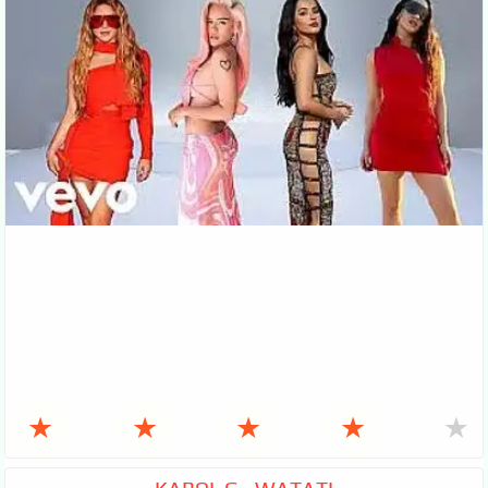
★
★
★
★
★