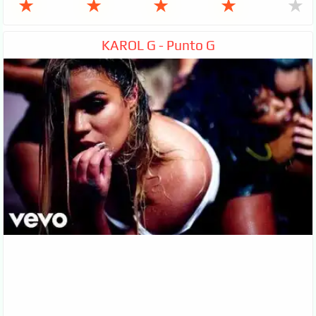
★
★
★
★
★
KAROL G - Punto G