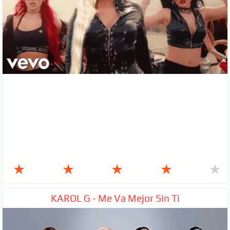
★
★
★
★
★
KAROL G - Me Va Mejor Sin Ti