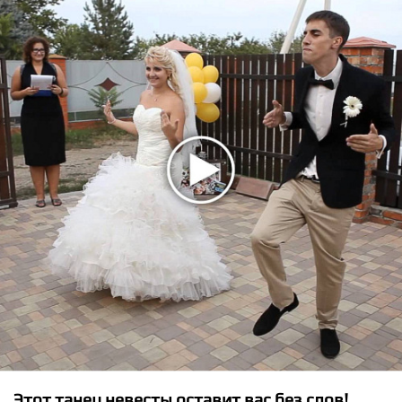
★
★
★
★
★
Инна Маликова и Новые Самоцветы - Вся
жиз� ...
Этот танец невесты оставит вас без слов!