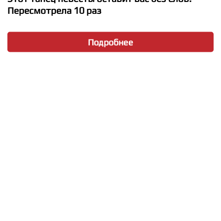
Пересмотрела 10 раз
Подробнее
★
★
★
★
★
Инна Маликова и Новые Самоцветы - Склеим