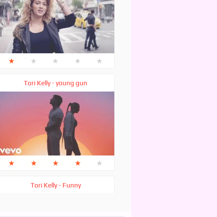
★
★
★
★
★
Tori Kelly - young gun
★
★
★
★
★
Tori Kelly - Funny