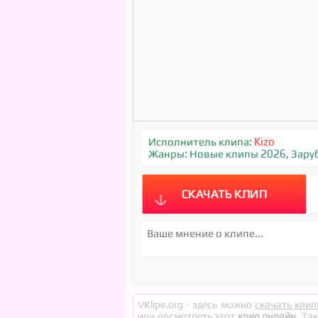
Исполнитель клипа:
Kizo
Жанры:
Новые клипы 2026
,
Зару
СКАЧАТЬ КЛИП
VKlipe.org - здесь можно
скачать клип
или посмотреть этот
клип онлайн
. Та