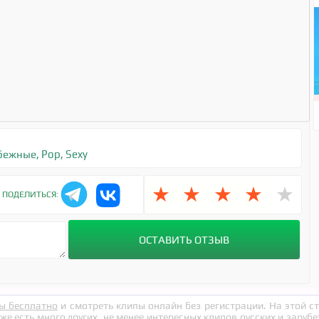
бежные
,
Pop
,
Sexy
★
★
★
★
★
ПОДЕЛИТЬСЯ:
ы бесплатно
и смотреть клипы онлайн без регистрации. На этой 
кже есть много других, не менее интересных клипов русских и заруб