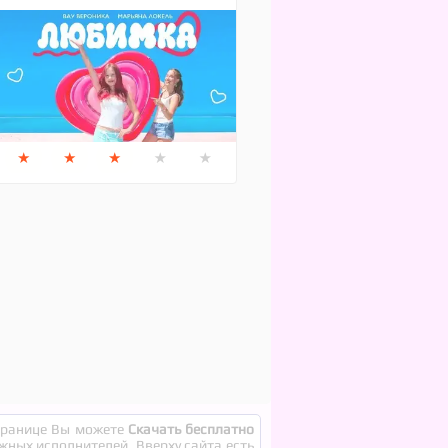
★
★
★
★
★
странице Вы можете
Скачать бесплатно
ежных исполнителей. Вверху сайта есть