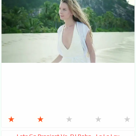
★
★
★
★
★