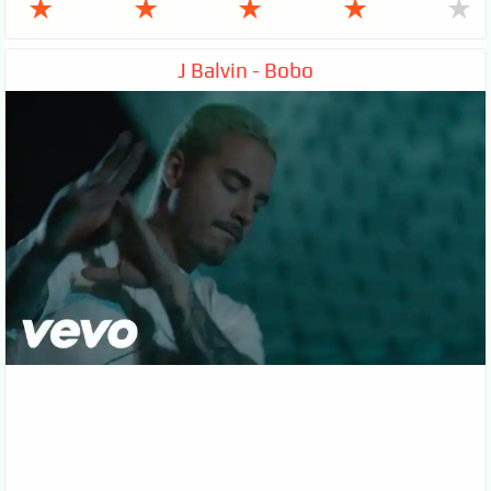
★
★
★
★
★
J Balvin - Bobo