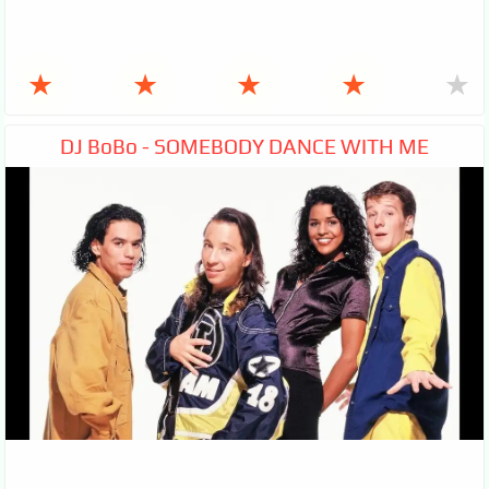
★
★
★
★
★
DJ BoBo - SOMEBODY DANCE WITH ME