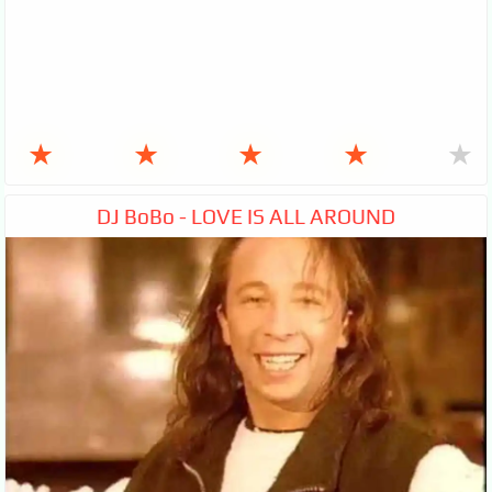
★
★
★
★
★
DJ BoBo - LOVE IS ALL AROUND