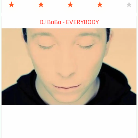
★
★
★
★
★
DJ BoBo - EVERYBODY