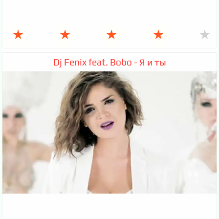
★
★
★
★
★
Dj Fenix feat. Bobo - Я и ты