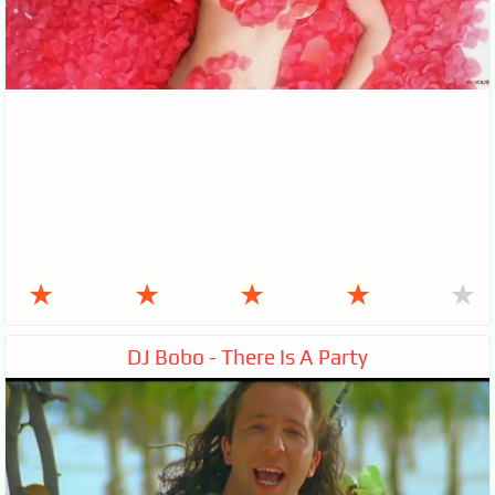
★
★
★
★
★
DJ Bobo - There Is A Party