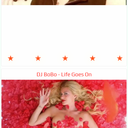
★
★
★
★
★
DJ BoBo - Life Goes On