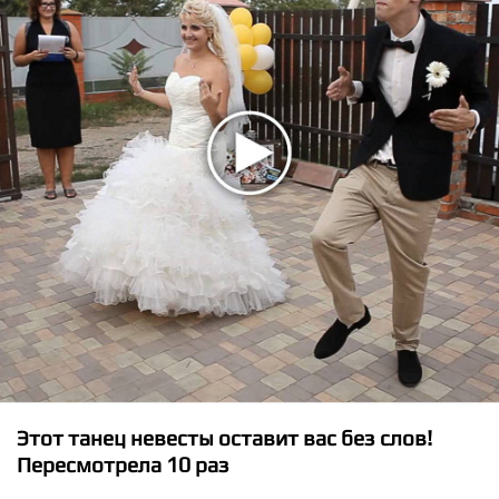
★
★
★
★
★
Nina Sky - Comatose
Этот танец невесты оставит вас без слов!
Пересмотрела 10 раз