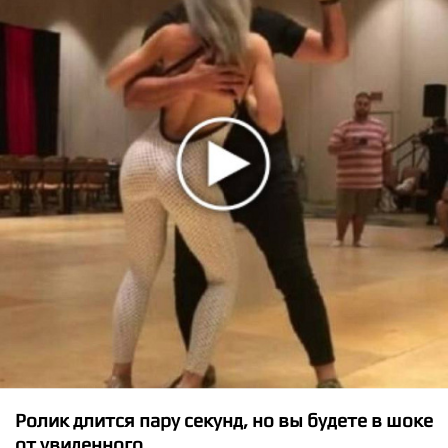
★
★
★
★
★
Tove Lo - Not On Drugs
Ролик длится пару секунд, но вы будете в шоке
от увиденного