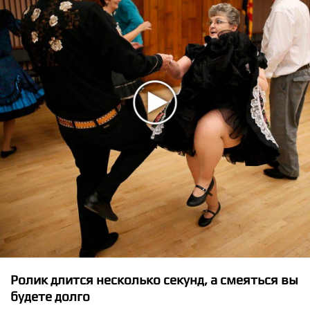
★
★
★
★
★
Джамала - Я Люблю Тебя
Ролик длится несколько секунд, а смеяться вы
будете долго