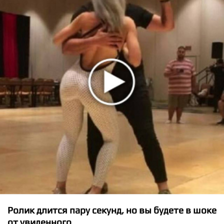
★
★
★
★
★
Stray Kids - MOUNTAINS
Ролик длится пару секунд, но вы будете в шоке
от увиденного