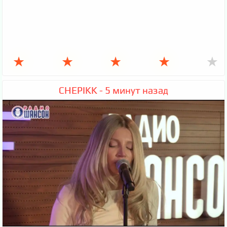
★
★
★
★
★
CHEPIKK - 5 минут назад