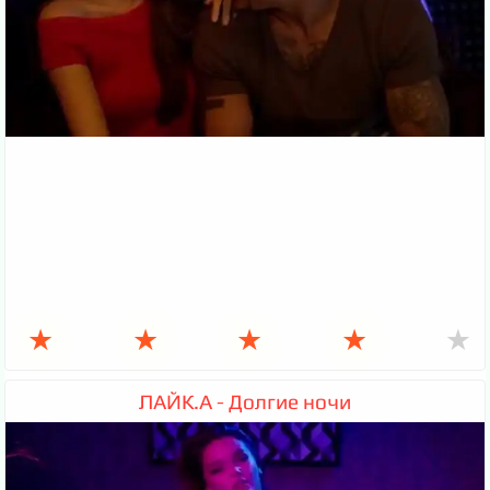
★
★
★
★
★
ЛАЙК.А - Долгие ночи