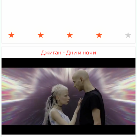
★
★
★
★
★
Джиган - Дни и ночи