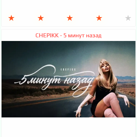
★
★
★
★
★
CHEPIKK - 5 минут назад