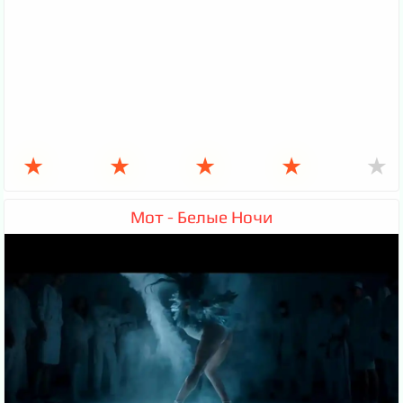
★
★
★
★
★
Мот - Белые Ночи