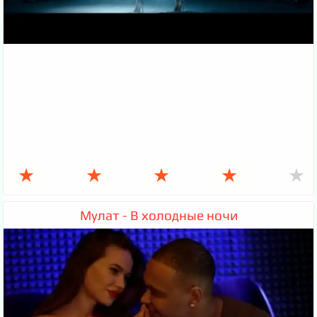
★
★
★
★
★
Мулат - В холодные ночи