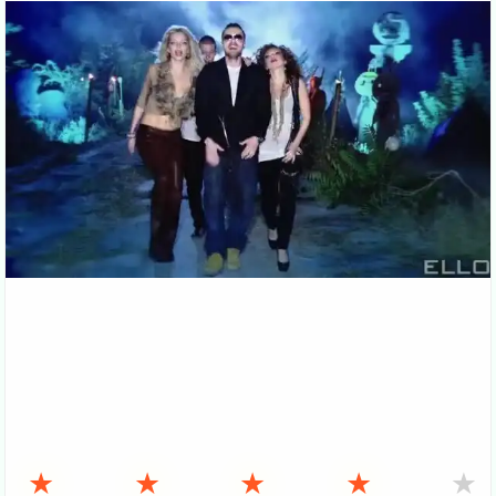
★
★
★
★
★