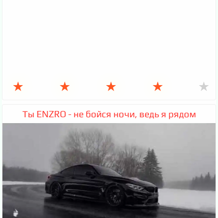
★
★
★
★
★
Ты ENZRO - не бойся ночи, ведь я рядом