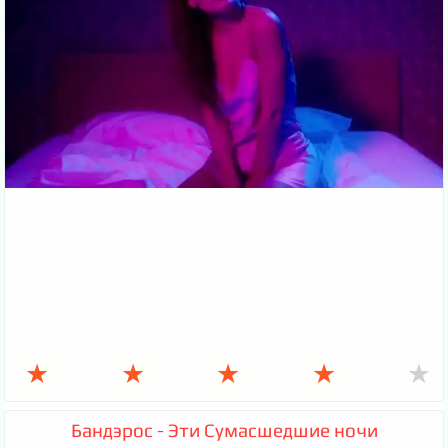
★
★
★
★
★
Бандэрос - Эти Сумасшедшие ночи