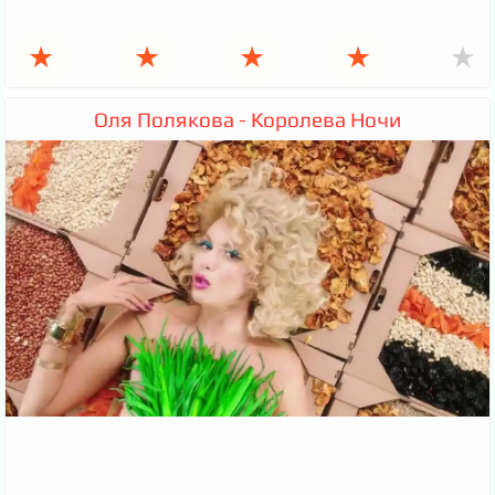
★
★
★
★
★
Оля Полякова - Королева Ночи