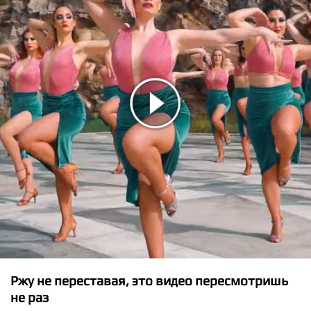
★
★
★
★
★
Nicky Romero - Lighthouse
Ржу не переставая, это видео пересмотришь
не раз