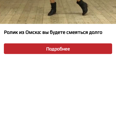
★
★
★
★
★
Ролик из Омска: вы будете смеяться долго
Selena Gomez - Let Somebody Go
Подробнее